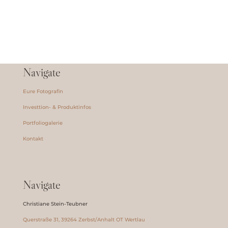
Navigate
Eure Fotografin
Investtion- & Produktinfos
Portfoliogalerie
Kontakt
Navigate
Christiane Stein-Teubner
Querstraße 31, 39264 Zerbst/Anhalt OT Wertlau